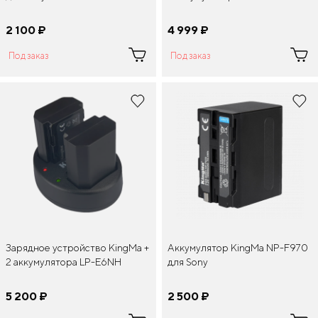
2 100
¤
4 999
¤
Под заказ
Под заказ
Зарядное устройство KingMa +
Аккумулятор KingMa NP-F970
2 аккумулятора LP-E6NH
для Sony
5 200
¤
2 500
¤