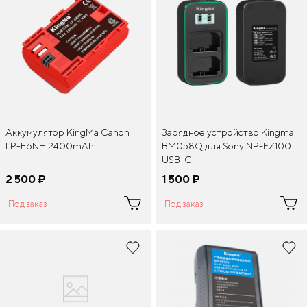
Аккумулятор KingMa Canon
Зарядное устройство Kingma
LP-E6NH 2400mAh
BM058Q для Sony NP-FZ100
USB-C
2 500
¤
1 500
¤
Под заказ
Под заказ