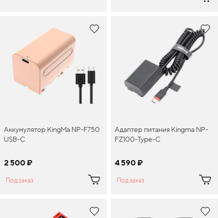
Аккумулятор KingMa NP-F750
Адаптер питания Kingma NP-
USB-C
FZ100-Type-C
2 500
¤
4 590
¤
Под заказ
Под заказ