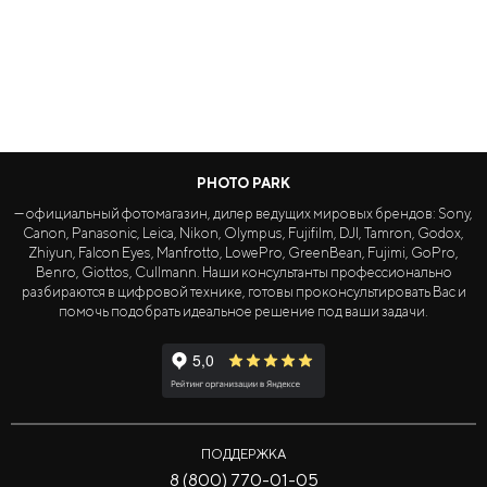
PHOTO PARK
— официальный фотомагазин, дилер ведущих мировых брендов: Sony,
Canon, Panasonic, Leica, Nikon, Olympus, Fujifilm, DJI, Tamron, Godox,
Zhiyun, Falcon Eyes, Manfrotto, LowePro, GreenBean, Fujimi, GoPro,
Benro, Giottos, Cullmann. Наши консультанты профессионально
разбираются в цифровой технике, готовы проконсультировать Вас и
помочь подобрать идеальное решение под ваши задачи.
ПОДДЕРЖКА
8 (800) 770-01-05