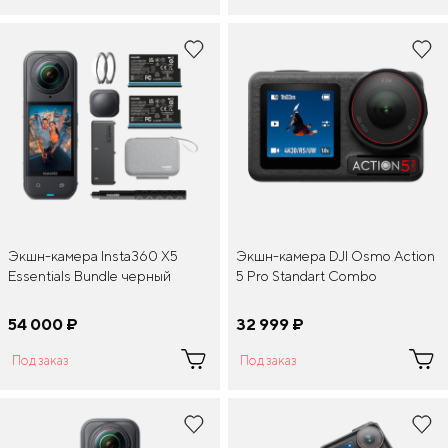
Экшн-камера Insta360 X5
Экшн-камера DJI Osmo Action
Essentials Bundle черный
5 Pro Standart Combo
54 000
¤
32 999
¤
Под заказ
Под заказ