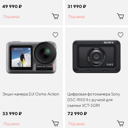
49 990
¤
31 990
¤
Под заказ
Под заказ
Экшн-камера DJI Osmo Action
Цифровая фотокамера Sony
DSC-RX0 II с ручкой для
съемки VCT-SGR1
33 990
¤
72 990
¤
Под заказ
Под заказ