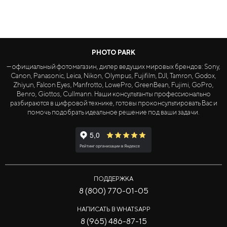
PHOTO PARK
— официальный фотомагазин, дилер ведущих мировых брендов: Sony,
Canon, Panasonic, Leica, Nikon, Olympus, Fujifilm, DJI, Tamron, Godox,
Zhiyun, Falcon Eyes, Manfrotto, LowePro, GreenBean, Fujimi, GoPro,
Benro, Giottos, Cullmann. Наши консультанты профессионально
разбираются в цифровой технике, готовы проконсультировать Вас и
помочь подобрать идеальное решение под ваши задачи.
ПОДДЕРЖКА
8 (800) 770-01-05
НАПИСАТЬ В WHATSAPP
8 (965) 486-87-15