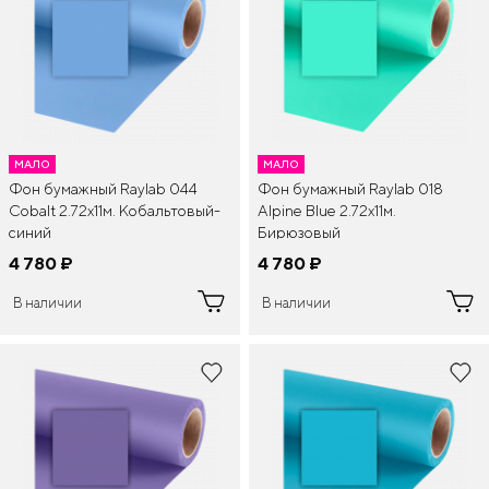
МАЛО
МАЛО
Фон бумажный Raylab 044
Фон бумажный Raylab 018
Cobalt 2.72x11м. Кобальтовый-
Alpine Blue 2.72x11м.
синий
Бирюзовый
4 780
¤
4 780
¤
В наличии
В наличии