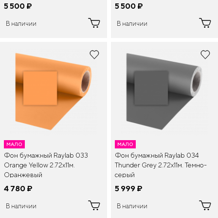
5 500
¤
5 500
¤
В наличии
В наличии
МАЛО
МАЛО
Фон бумажный Raylab 033
Фон бумажный Raylab 034
Orange Yellow 2.72x11м.
Thunder Grey 2.72x11м. Темно-
Оранжевый
серый
4 780
¤
5 999
¤
В наличии
В наличии