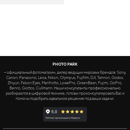
PHOTO PARK
— официальный фотомагазин, дилер ведущих мировых брендов: Sony,
Canon, Panasonic, Leica, Nikon, Olympus, Fujifilm, DJI, Tamron, Godox,
Zhiyun, Falcon Eyes, Manfrotto, LowePro, GreenBean, Fujimi, GoPro,
Benro, Giottos, Cullmann. Наши консультанты профессионально
разбираются в цифровой технике, готовы проконсультировать Вас и
помочь подобрать идеальное решение под ваши задачи.