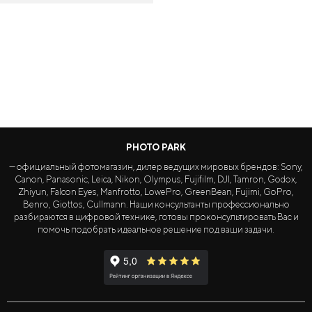
PHOTO PARK
— официальный фотомагазин, дилер ведущих мировых брендов: Sony,
Canon, Panasonic, Leica, Nikon, Olympus, Fujifilm, DJI, Tamron, Godox,
Zhiyun, Falcon Eyes, Manfrotto, LowePro, GreenBean, Fujimi, GoPro,
Benro, Giottos, Cullmann. Наши консультанты профессионально
разбираются в цифровой технике, готовы проконсультировать Вас и
помочь подобрать идеальное решение под ваши задачи.