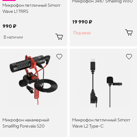
Микрофон 3487 SmallRig W60
Микрофон петличный Simorr
Wave L1 TRRS
19 990
¤
990
¤
Под заказ
В наличии
Микрофон накамерный
Микрофон петличный Simorr
SmallRig Forevala S20
Wave L2 Type-C