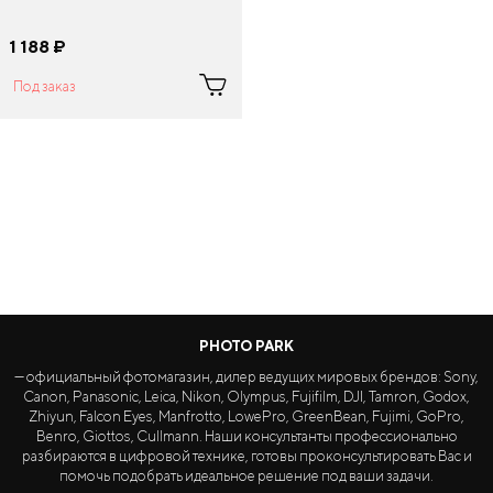
1 188
¤
Под заказ
PHOTO PARK
— официальный фотомагазин, дилер ведущих мировых брендов: Sony,
Canon, Panasonic, Leica, Nikon, Olympus, Fujifilm, DJI, Tamron, Godox,
Zhiyun, Falcon Eyes, Manfrotto, LowePro, GreenBean, Fujimi, GoPro,
Benro, Giottos, Cullmann. Наши консультанты профессионально
разбираются в цифровой технике, готовы проконсультировать Вас и
помочь подобрать идеальное решение под ваши задачи.