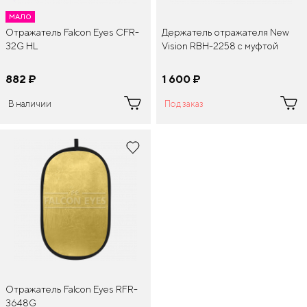
МАЛО
Отражатель Falcon Eyes CFR-
Держатель отражателя New
32G HL
Vision RBH-2258 с муфтой
882
¤
1 600
¤
В наличии
Под заказ
Отражатель Falcon Eyes RFR-
3648G