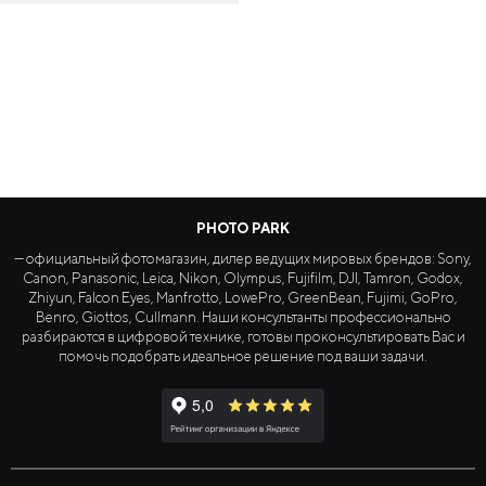
PHOTO PARK
— официальный фотомагазин, дилер ведущих мировых брендов: Sony,
Canon, Panasonic, Leica, Nikon, Olympus, Fujifilm, DJI, Tamron, Godox,
Zhiyun, Falcon Eyes, Manfrotto, LowePro, GreenBean, Fujimi, GoPro,
Benro, Giottos, Cullmann. Наши консультанты профессионально
разбираются в цифровой технике, готовы проконсультировать Вас и
помочь подобрать идеальное решение под ваши задачи.