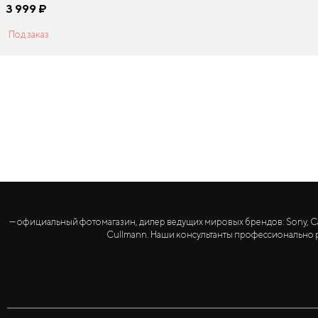
3 999
¤
Под заказ
— официальный фотомагазин, дилер ведущих мировых брендов: Sony, Canon, 
Cullmann. Наши консультанты профессионально р