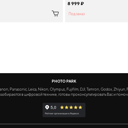
8 999
¤
Под заказ
PHOTO PARK
Panasonic, Leica, Nikon, Olympus, Fujifilm, DJI, Tamron, Godox, Zhiyun, Fa
азбираются в цифровой технике, готовы проконсультировать Вас и помоч