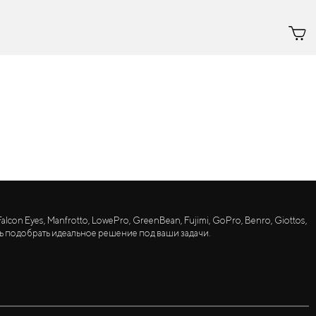
lcon Eyes, Manfrotto, LowePro, GreenBean, Fujimi, GoPro, Benro, Giottos,
ь подобрать идеальное решение под ваши задачи.