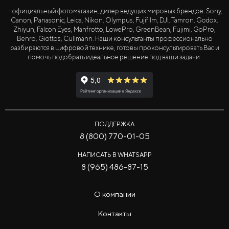
— официальный фотомагазин, дилер ведущих мировых брендов: Sony,
Canon, Panasonic, Leica, Nikon, Olympus, Fujifilm, DJI, Tamron, Godox,
Zhiyun, Falcon Eyes, Manfrotto, LowePro, GreenBean, Fujimi, GoPro,
Benro, Giottos, Cullmann. Наши консультанты профессионально
разбираются в цифровой технике, готовы проконсультировать Вас и
помочь подобрать идеальное решение под ваши задачи.
ПОДДЕРЖКА
8 (800) 770-01-05
НАПИСАТЬ В WHATSAPP
8 (965) 486-87-15
О компании
Контакты