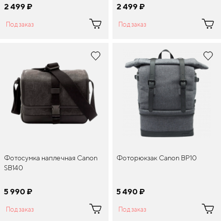
2 499
¤
2 499
¤
Под заказ
Под заказ
Фотосумка наплечная Canon
Фоторюкзак Canon BP10
SB140
5 990
¤
5 490
¤
Под заказ
Под заказ