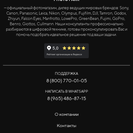
— официальный фотомагазин, дилер ведущих мировых брендов: Sony,
Canon, Panasonic, Leica, Nikon, Olympus, Fujifilm, DJI, Tamron, Godox,
Zhiyun, Falcon Eyes, Manfrotto, LowePro, GreenBean, Fujimi, GoPro,
Benro, Giottos, Cullmann. Наши консультанты профессионально
разбираются в цифровой технике, готовы проконсультировать Вас и
помочь подобрать идеальное решение под ваши задачи.
ПОДДЕРЖКА
8 (800) 770-01-05
НАПИСАТЬ В WHATSAPP
8 (965) 486-87-15
О компании
Контакты