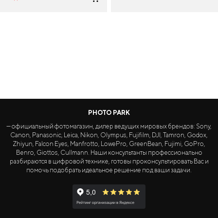
PHOTO PARK
— официальный фотомагазин, дилер ведущих мировых брендов: Sony,
Canon, Panasonic, Leica, Nikon, Olympus, Fujifilm, DJI, Tamron, Godox,
Zhiyun, Falcon Eyes, Manfrotto, LowePro, GreenBean, Fujimi, GoPro,
Benro, Giottos, Cullmann. Наши консультанты профессионально
разбираются в цифровой технике, готовы проконсультировать Вас и
помочь подобрать идеальное решение под ваши задачи.